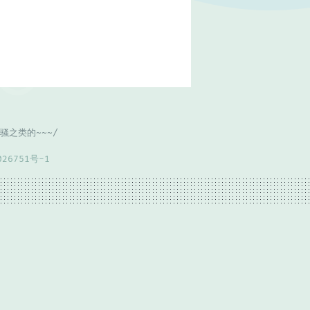
之类的~~~/
026751号-1