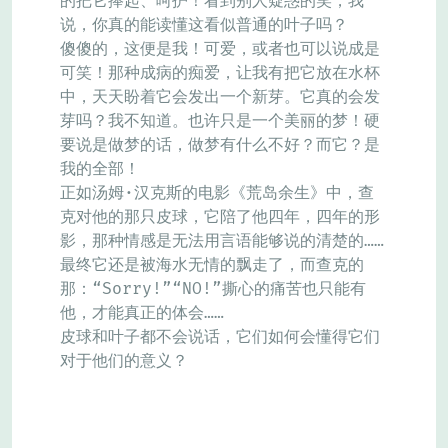
的把它捧起、呵护！看到别人疑惑的笑，我
说，你真的能读懂这看似普通的叶子吗？
傻傻的，这便是我！可爱，或者也可以说成是
可笑！那种成病的痴爱，让我有把它放在水杯
中，天天盼着它会发出一个新芽。它真的会发
芽吗？我不知道。也许只是一个美丽的梦！硬
要说是做梦的话，做梦有什么不好？而它？是
我的全部！
正如汤姆·汉克斯的电影《荒岛余生》中，查
克对他的那只皮球，它陪了他四年，四年的形
影，那种情感是无法用言语能够说的清楚的……
最终它还是被海水无情的飘走了，而查克的
那：“Sorry!”“NO!”撕心的痛苦也只能有
他，才能真正的体会……
皮球和叶子都不会说话，它们如何会懂得它们
对于他们的意义？