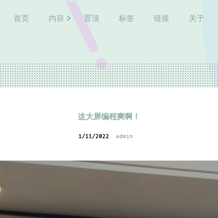
首页
内容
置顶
标签
链接
关于
这大屏编程爽啊！
1/11/2022
admin